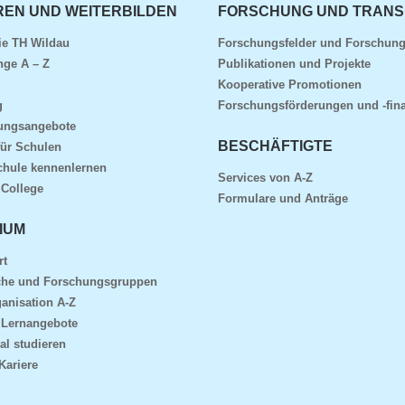
REN UND WEITERBILDEN
FORSCHUNG UND TRANS
ie TH Wildau
Forschungsfelder und Forschun
nge A – Z
Publikationen und Projekte
Kooperative Promotionen
g
Forschungsförderungen und -fin
dungsangebote
BESCHÄFTIGTE
für Schulen
chule kennenlernen
Services von A-Z
 College
Formulare und Anträge
IUM
rt
che und Forschungsgruppen
anisation A-Z
 Lernangebote
al studieren
Kariere