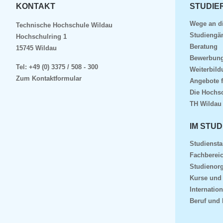
KONTAKT
STUDIE
Wege an d
Technische Hochschule Wildau
Studiengä
Hochschulring 1
Beratung
15745 Wildau
Bewerbun
Tel:
+49 (0) 3375 / 508 - 300
Weiterbil
Zum Kontaktformular
Angebote 
Die Hochs
TH Wildau
IM STUD
Studiensta
Fachberei
Studienorg
Kurse und
Internation
Beruf und 