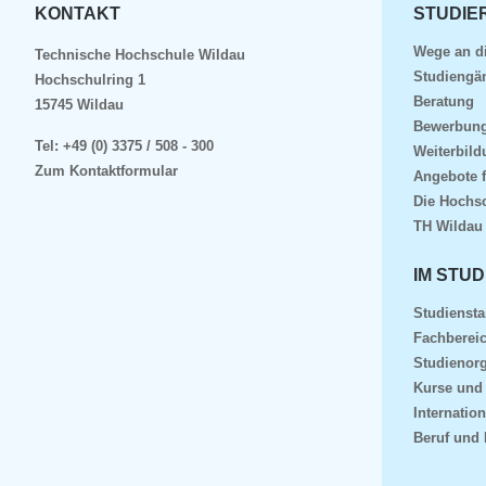
KONTAKT
STUDIE
Wege an d
Technische Hochschule Wildau
Studiengä
Hochschulring 1
Beratung
15745 Wildau
Bewerbun
Tel:
+49 (0) 3375 / 508 - 300
Weiterbil
Zum Kontaktformular
Angebote 
Die Hochs
TH Wildau
IM STUD
Studiensta
Fachberei
Studienorg
Kurse und
Internation
Beruf und 