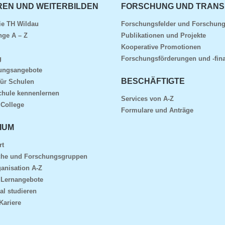
REN UND WEITERBILDEN
FORSCHUNG UND TRANS
ie TH Wildau
Forschungsfelder und Forschun
nge A – Z
Publikationen und Projekte
Kooperative Promotionen
g
Forschungsförderungen und -fin
dungsangebote
BESCHÄFTIGTE
für Schulen
chule kennenlernen
Services von A-Z
 College
Formulare und Anträge
IUM
rt
che und Forschungsgruppen
anisation A-Z
 Lernangebote
al studieren
Kariere