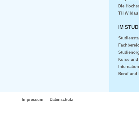
Die Hochs
TH Wildau
IM STUD
Studiensta
Fachberei
Studienorg
Kurse und
Internation
Beruf und 
Impressum
Datenschutz