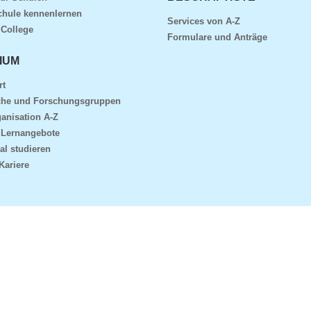
chule kennenlernen
Services von A-Z
 College
Formulare und Anträge
IUM
rt
che und Forschungsgruppen
anisation A-Z
 Lernangebote
al studieren
Kariere